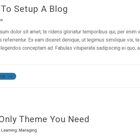
To Setup A Blog
on
um dolor sit amet, te ridens gloriatur temporibus qui, per enim 
referrentur. Ex eam diceret denique, ut legimus similique vix, te
legendos conceptam ad. Fabulas vituperata sadipscing ei quo, al
re
Only Theme You Need
,
Learning
,
Managing