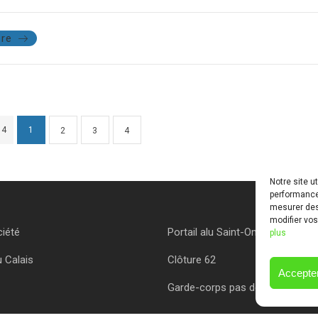
re
 4
1
2
3
4
Notre site u
performances
mesurer des 
modifier vos
ciété
Portail alu Saint-Omer
plus
u Calais
Clôture 62
Accepter
Garde-corps pas de calais