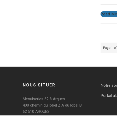
Read Mo
Page 1 of
NOUS SITUER
Notre so
Portail al
Menuiseries 62 à Arques
400 chemin du lobel Z.A du lobel B
62 510 ARQUES