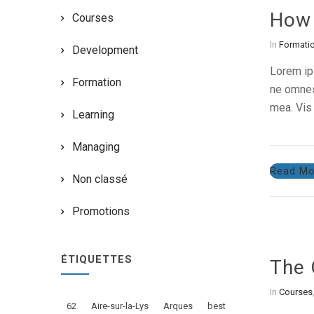
How 
Courses
In
Formati
Development
Lorem ips
Formation
ne omnes 
mea. Vis 
Learning
Managing
Read Mo
Non classé
Promotions
ÉTIQUETTES
The 
In
Courses
62
Aire-sur-la-Lys
Arques
best