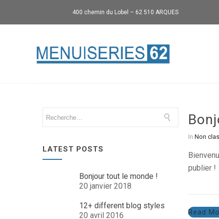
400 chemin du Lobel – 62 510 ARQUES
Bonj
In
Non cla
LATEST POSTS
Bienvenu
publier !
Bonjour tout le monde !
20 janvier 2018
12+ different blog styles
Read Mo
20 avril 2016