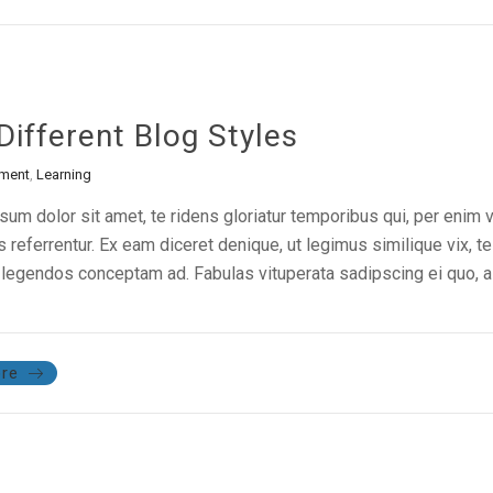
Different Blog Styles
ment
,
Learning
um dolor sit amet, te ridens gloriatur temporibus qui, per enim 
referrentur. Ex eam diceret denique, ut legimus similique vix, te
legendos conceptam ad. Fabulas vituperata sadipscing ei quo, al
re