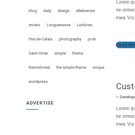
Lorem ips
ne omnes 
blog
daily
design
ellethemes
mea. Vis 
envato
Longuenesse
Lumbres
Pas-de-Calais
photography
post
Read Mo
Saint-Omer
simple
theme
themeforest
the simple theme
unique
wordpress
Cust
In
Develop
ADVERTISE
Lorem ips
ne omnes 
mea. Vis 