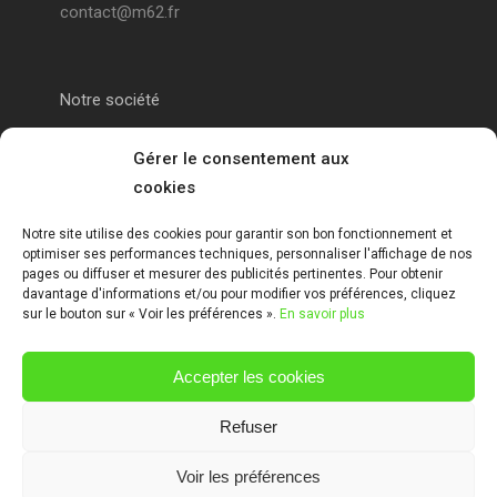
contact@m62.fr
Notre société
Portail alu Calais
Gérer le consentement aux
cookies
Portail alu Saint-Omer
Notre site utilise des cookies pour garantir son bon fonctionnement et
optimiser ses performances techniques, personnaliser l'affichage de nos
Clôture 62
pages ou diffuser et mesurer des publicités pertinentes. Pour obtenir
davantage d'informations et/ou pour modifier vos préférences, cliquez
sur le bouton sur « Voir les préférences ».
En savoir plus
Garde-corps pas de calais
Accepter les cookies
Mentions Légales
Refuser
Voir les préférences