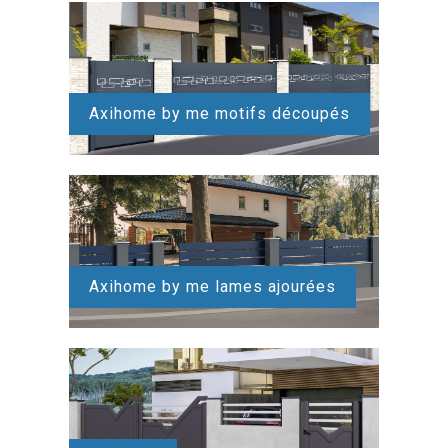
Axihome by me motifs découpés
Axihome by me lames ajourées