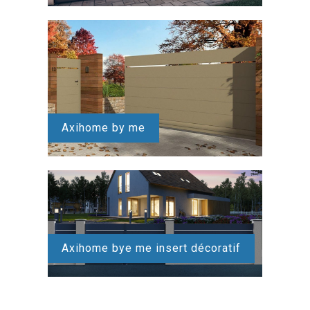
Axihome by me
Axihome bye me insert décoratif