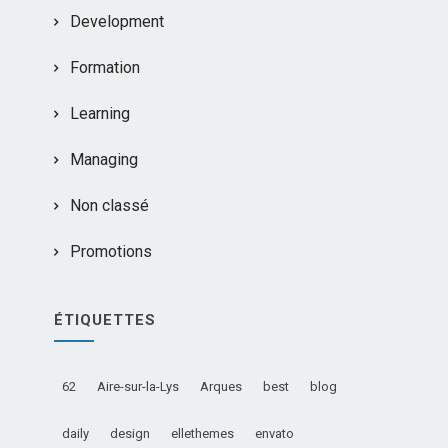
Development
Formation
Learning
Managing
Non classé
Promotions
ÉTIQUETTES
62
Aire-sur-la-Lys
Arques
best
blog
daily
design
ellethemes
envato