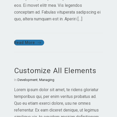
eos. Ei movet elitr mea. Vis legendos
conceptam ad. Fabulas vituperata sadipscing ei
quo, altera numquam est in. Aperiri […]
Read More
Customize All Elements
In
Development
,
Managing
Lorem ipsum dolor sit amet, te ridens gloriatur
temporibus qui, per enim veritus probatus ad.
Quo eu etiam exerci dolore, usu ne omnes
referrentur. Ex eam diceret denique, ut legimus
similique vix, te equidem apeirian definitionem