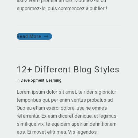
lisez votre premier article. Modifiez-le ou
supprimez-le, puis commencez à publier !
Read More
12+ Different Blog Styles
In
Development
,
Learning
Lorem ipsum dolor sit amet, te ridens gloriatur
temporibus qui, per enim veritus probatus ad.
Quo eu etiam exerci dolore, usu ne omnes
referrentur. Ex eam diceret denique, ut legimus
similique vix, te equidem apeirian definitionem
eos. Ei movet elitr mea. Vis legendos