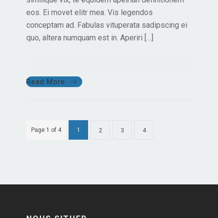
eos. Ei movet elitr mea. Vis legendos
conceptam ad. Fabulas vituperata sadipscing ei
quo, altera numquam est in. Aperiri […]
Read More
Page 1 of 4
1
2
3
4