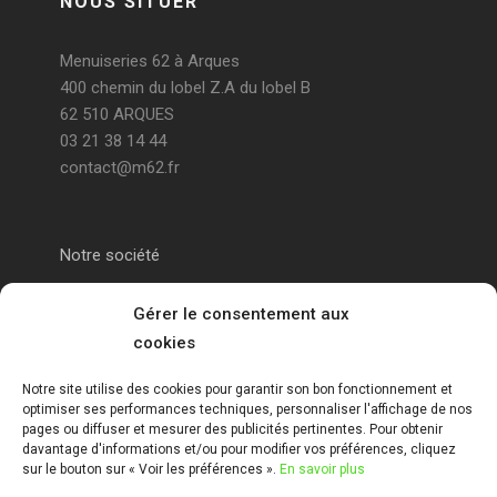
NOUS SITUER
Menuiseries 62 à Arques
400 chemin du lobel Z.A du lobel B
62 510 ARQUES
03 21 38 14 44
contact@m62.fr
Notre société
Portail alu Calais
Gérer le consentement aux
cookies
Portail alu Saint-Omer
Notre site utilise des cookies pour garantir son bon fonctionnement et
optimiser ses performances techniques, personnaliser l'affichage de nos
Clôture 62
pages ou diffuser et mesurer des publicités pertinentes. Pour obtenir
davantage d'informations et/ou pour modifier vos préférences, cliquez
sur le bouton sur « Voir les préférences ».
En savoir plus
Garde-corps pas de calais