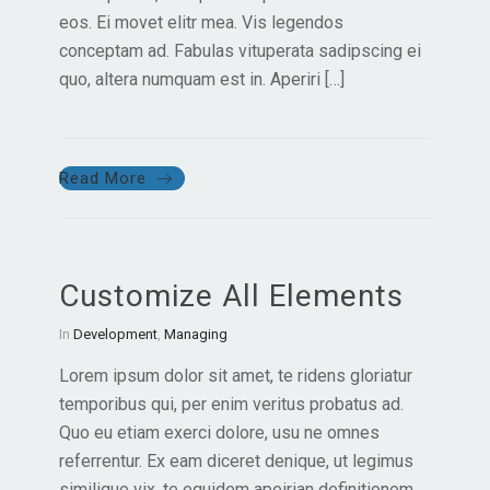
eos. Ei movet elitr mea. Vis legendos
conceptam ad. Fabulas vituperata sadipscing ei
quo, altera numquam est in. Aperiri […]
Read More
Customize All Elements
In
Development
,
Managing
Lorem ipsum dolor sit amet, te ridens gloriatur
temporibus qui, per enim veritus probatus ad.
Quo eu etiam exerci dolore, usu ne omnes
referrentur. Ex eam diceret denique, ut legimus
similique vix, te equidem apeirian definitionem