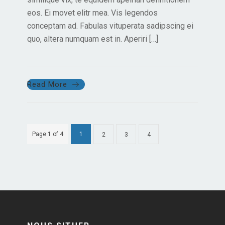
eos. Ei movet elitr mea. Vis legendos
conceptam ad. Fabulas vituperata sadipscing ei
quo, altera numquam est in. Aperiri […]
Read More
Page 1 of 4
1
2
3
4