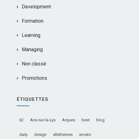
Development
Formation
Learning
Managing
Non classé
Promotions
ÉTIQUETTES
62
Aire-sur-la-Lys
Arques
best
blog
daily
design
ellethemes
envato