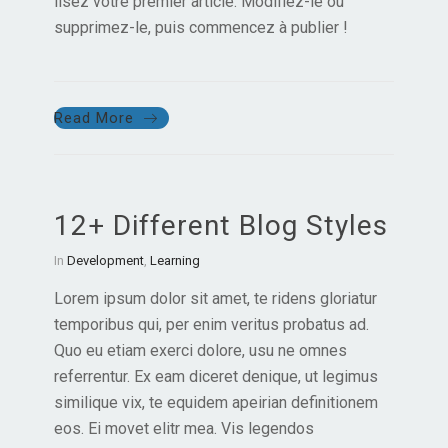
lisez votre premier article. Modifiez-le ou
supprimez-le, puis commencez à publier !
Read More
12+ Different Blog Styles
In
Development
,
Learning
Lorem ipsum dolor sit amet, te ridens gloriatur
temporibus qui, per enim veritus probatus ad.
Quo eu etiam exerci dolore, usu ne omnes
referrentur. Ex eam diceret denique, ut legimus
similique vix, te equidem apeirian definitionem
eos. Ei movet elitr mea. Vis legendos