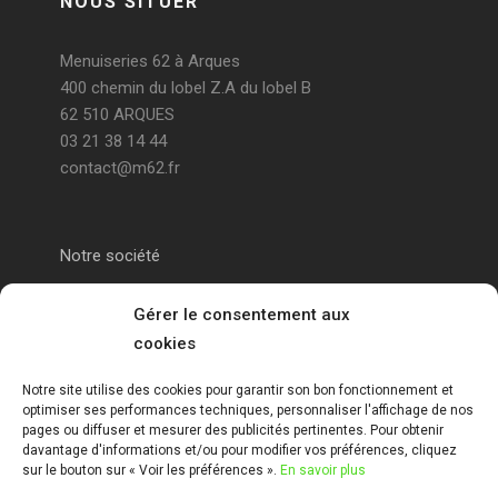
NOUS SITUER
Menuiseries 62 à Arques
400 chemin du lobel Z.A du lobel B
62 510 ARQUES
03 21 38 14 44
contact@m62.fr
Notre société
Portail alu Calais
Gérer le consentement aux
cookies
Portail alu Saint-Omer
Notre site utilise des cookies pour garantir son bon fonctionnement et
optimiser ses performances techniques, personnaliser l'affichage de nos
Clôture 62
pages ou diffuser et mesurer des publicités pertinentes. Pour obtenir
davantage d'informations et/ou pour modifier vos préférences, cliquez
sur le bouton sur « Voir les préférences ».
En savoir plus
Garde-corps pas de calais