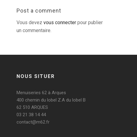
Post a comment
Vous devez
vous connecter
pour publier
un commentaire.
NOUS SITUER
Menuiseries 62 à Arques
400 chemin du lobel Z.A du lobel B
62 510 ARQUES
03 21 38 14 44
contact@m62.fr