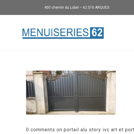
400 chemin du Lobel – 62 510 ARQUES
0 comments on portail alu story ivc art et port