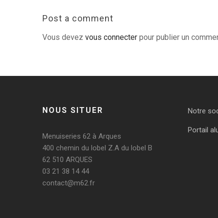
Post a comment
Vous devez
vous connecter
pour publier un commen
NOUS SITUER
Notre so
Portail al
Menuiseries 62 à Arques
400 chemin du lobel Z.A du lobel B
62 510 ARQUES
03 21 38 14 44
contact@m62.fr