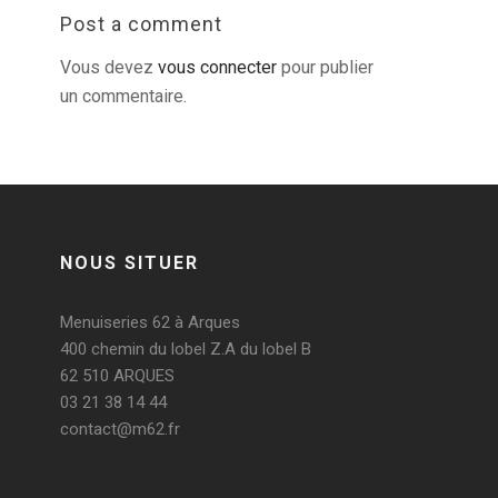
Post a comment
Vous devez
vous connecter
pour publier
un commentaire.
NOUS SITUER
Menuiseries 62 à Arques
400 chemin du lobel Z.A du lobel B
62 510 ARQUES
03 21 38 14 44
contact@m62.fr