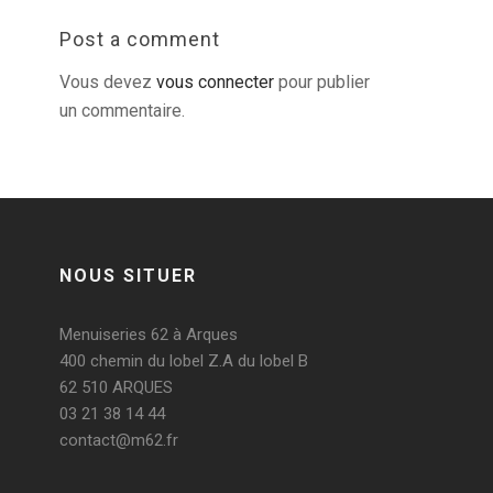
Post a comment
Vous devez
vous connecter
pour publier
un commentaire.
NOUS SITUER
Menuiseries 62 à Arques
400 chemin du lobel Z.A du lobel B
62 510 ARQUES
03 21 38 14 44
contact@m62.fr