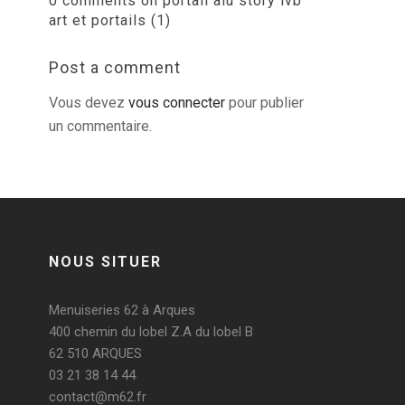
0 comments on portail alu story ivb
art et portails (1)
Post a comment
Vous devez
vous connecter
pour publier
un commentaire.
NOUS SITUER
Menuiseries 62 à Arques
400 chemin du lobel Z.A du lobel B
62 510 ARQUES
03 21 38 14 44
contact@m62.fr