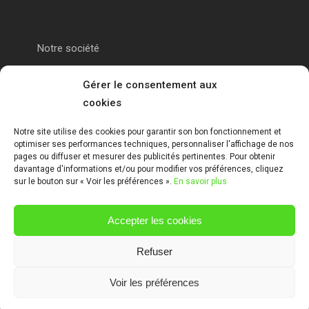
Notre société
Portail alu Calais
Gérer le consentement aux
cookies
Portail alu Saint-Omer
Notre site utilise des cookies pour garantir son bon fonctionnement et
optimiser ses performances techniques, personnaliser l'affichage de nos
Clôture 62
pages ou diffuser et mesurer des publicités pertinentes. Pour obtenir
davantage d'informations et/ou pour modifier vos préférences, cliquez
sur le bouton sur « Voir les préférences ».
En savoir plus
Garde-corps pas de calais
Accepter les cookies
Mentions Légales
Refuser
Voir les préférences