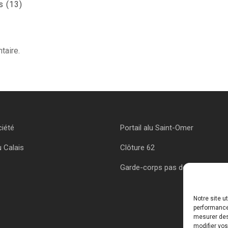
s (13)
taire.
ciété
Portail alu Saint-Omer
u Calais
Clôture 62
Garde-corps pas de calais
Notre site u
performances
mesurer des 
modifier vos