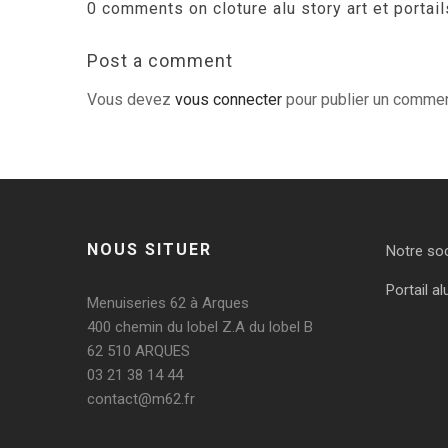
0 comments on cloture alu story art et portail
Post a comment
Vous devez
vous connecter
pour publier un commen
NOUS SITUER
Notre so
Portail al
Menuiseries 62 à Arques
400 chemin du lobel Z.A du lobel B
62 510 ARQUES
03 21 38 14 44
contact@m62.fr