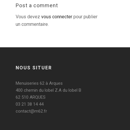
Post a comment
Vous devez
vous connecter
pour publier
un commentaire.
NOUS SITUER
Menuiseries 62 à Arques
400 chemin du lobel Z.A du lobel B
62 510 ARQUES
03 21 38 14 44
contact@m62.fr