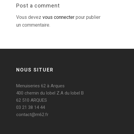
Post a comment
Vous devez
vous connecter
pour publier
un commentaire.
NOUS SITUER
Menuiseries 62 à Arques
400 chemin du lobel Z.A du lobel B
62 510 ARQUES
03 21 38 14 44
contact@m62.fr