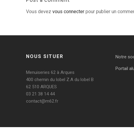
Vous devez
vous connecter
pour publier un commen
NOUS SITUER
Notre so
Portail al
Menuiseries 62 à Arques
400 chemin du lobel Z.A du lobel B
62 510 ARQUES
03 21 38 14 44
contact@m62.fr