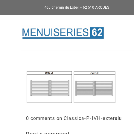
400 chemin du Lobel – 62 510 ARQUES
0 comments on Classica-P-IVH-exteralu
Post a comment