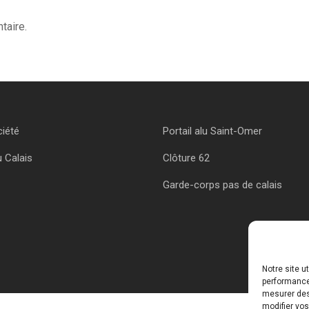
taire.
ciété
Portail alu Saint-Omer
u Calais
Clôture 62
Garde-corps pas de calais
Notre site u
performances
mesurer des 
modifier vos