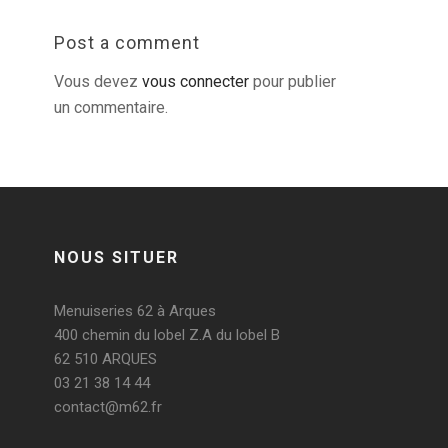
Post a comment
Vous devez
vous connecter
pour publier
un commentaire.
NOUS SITUER
Menuiseries 62 à Arques
400 chemin du lobel Z.A du lobel B
62 510 ARQUES
03 21 38 14 44
contact@m62.fr