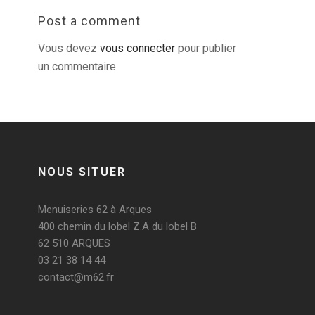
Post a comment
Vous devez
vous connecter
pour publier
un commentaire.
NOUS SITUER
Menuiseries 62 à Arques
400 chemin du lobel Z.A du lobel B
62 510 ARQUES
03 21 38 14 44
contact@m62.fr