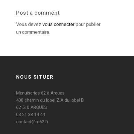
Post a comment
Vous devez
vous connecter
pour publier
un commentaire.
NOUS SITUER
Menuiseries 62 à Arques
400 chemin du lobel Z.A du lobel B
62 510 ARQUES
03 21 38 14 44
contact@m62.fr