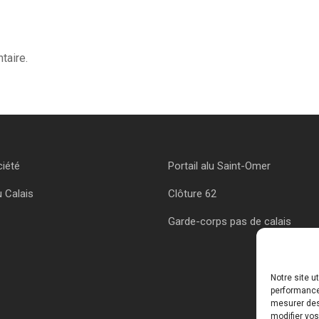
taire.
ciété
Portail alu Saint-Omer
u Calais
Clôture 62
Garde-corps pas de calais
Notre site u
performances
mesurer des 
modifier vos