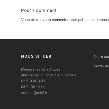
Post a comment
Vous devez
vous connecter
pour publier un commen
NOUS SITUER
Notre so
Portail al
Menuiseries 62 à Arques
400 chemin du lobel Z.A du lobel B
62 510 ARQUES
03 21 38 14 44
contact@m62.fr