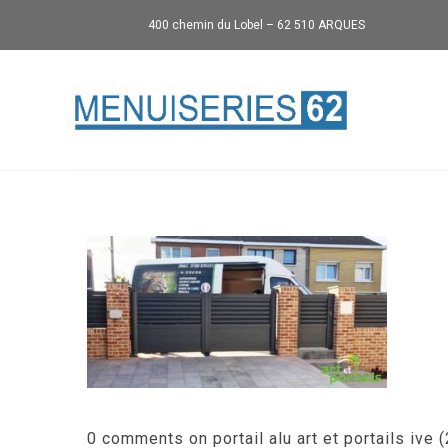
400 chemin du Lobel – 62 510 ARQUES
0 comments on portail alu art et portails ive 