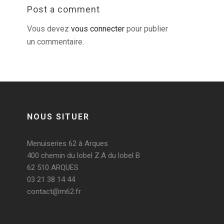
Post a comment
Vous devez
vous connecter
pour publier
un commentaire.
NOUS SITUER
Menuiseries 62 à Arques
400 chemin du lobel Z.A du lobel B
62 510 ARQUES
03 21 38 14 44
contact@m62.fr