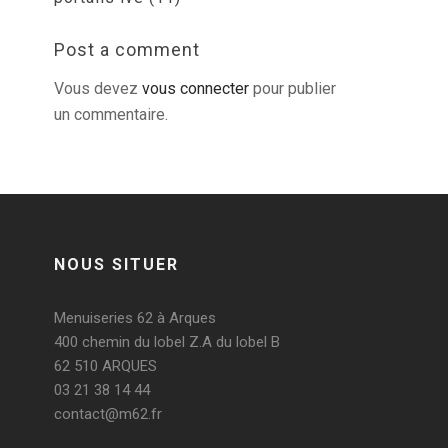
Post a comment
Vous devez
vous connecter
pour publier
un commentaire.
NOUS SITUER
Menuiseries 62 à Arques
400 chemin du lobel Z.A du lobel B
62 510 ARQUES
03 21 38 14 44
contact@m62.fr