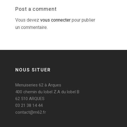
Post a comment
Vous devez
vous connecter
pour publier
un commentaire.
NOUS SITUER
Menuiseries 62 à Arques
400 chemin du lobel Z.A du lobel B
62 510 ARQUES
03 21 38 14 44
contact@m62.fr