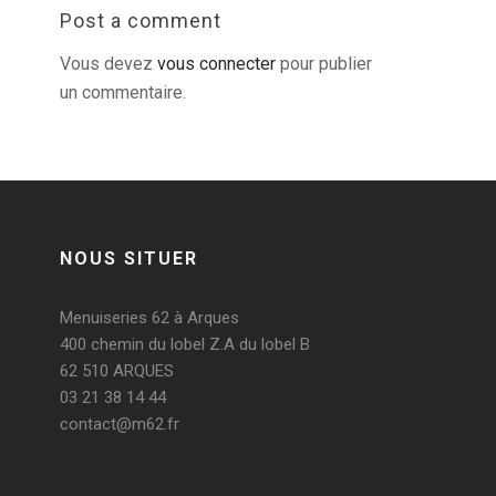
Post a comment
Vous devez
vous connecter
pour publier
un commentaire.
NOUS SITUER
Menuiseries 62 à Arques
400 chemin du lobel Z.A du lobel B
62 510 ARQUES
03 21 38 14 44
contact@m62.fr