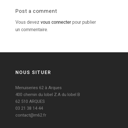
Post a comment
Vous devez
vous connecter
pour publier
un commentaire.
NOUS SITUER
Menuiseries 62 à Arques
400 chemin du lobel Z.A du lobel B
62 510 ARQUES
03 21 38 14 44
contact@m62.fr