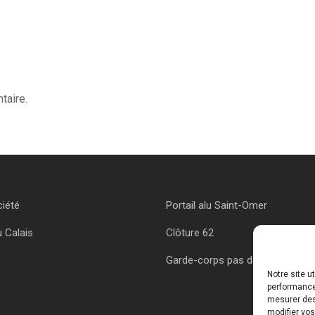
taire.
ciété
Portail alu Saint-Omer
u Calais
Clôture 62
Garde-corps pas de calais
Notre site u
performances
mesurer des 
modifier vos