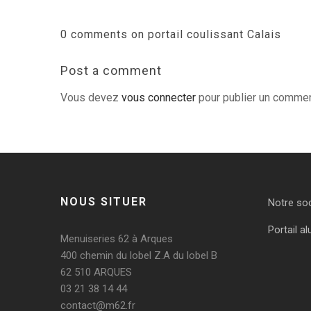
0 comments on portail coulissant Calais
Post a comment
Vous devez
vous connecter
pour publier un commen
NOUS SITUER
Notre so
Portail al
Menuiseries 62 à Arques
400 chemin du lobel Z.A du lobel B
62 510 ARQUES
03 21 38 14 44
contact@m62.fr