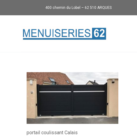
400 chemin du Lobel – 62 510 ARQUES
portail coulissant Calais