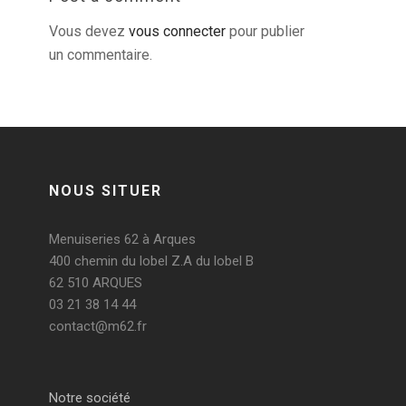
Vous devez
vous connecter
pour publier
un commentaire.
NOUS SITUER
Menuiseries 62 à Arques
400 chemin du lobel Z.A du lobel B
62 510 ARQUES
03 21 38 14 44
contact@m62.fr
Notre société