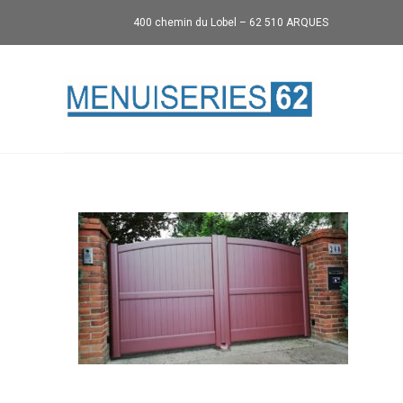
400 chemin du Lobel – 62 510 ARQUES