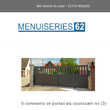
400 chemin du Lobel – 62 510 ARQUES
0 comments on portail alu coulissant ivc (3)