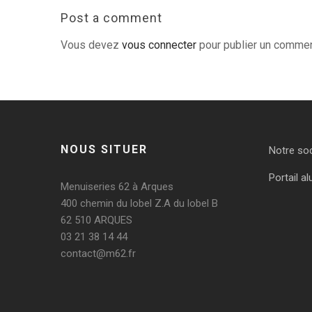
Post a comment
Vous devez
vous connecter
pour publier un commen
NOUS SITUER
Notre so
Portail al
Menuiseries 62 à Arques
400 chemin du lobel Z.A du lobel B
62 510 ARQUES
03 21 38 14 44
contact@m62.fr