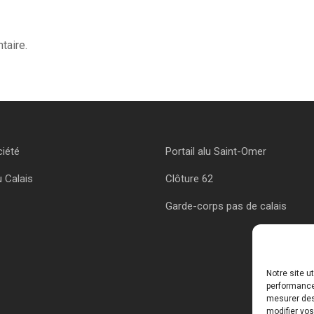
taire.
ciété
Portail alu Saint-Omer
u Calais
Clôture 62
Garde-corps pas de calais
Notre site u
performances
mesurer des 
modifier vos