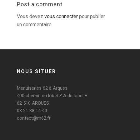
Post a comment
Vous devez
vous connecter
pour publier
un commentaire.
NOUS SITUER
Menuiseries 62 à Arques
400 chemin du lobel Z.A du lobel B
62 510 ARQUES
03 21 38 14 44
contact@m62.fr