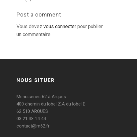
Post a comment
Vous devez
vous connecter
pour publier
un commentaire.
NOUS SITUER
Menuiseries 62 à Arques
400 chemin du lobel Z.A du lobel B
62 510 ARQUES
03 21 38 14 44
contact@m62.fr