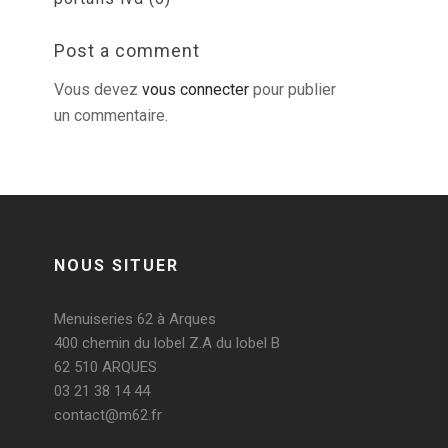
Post a comment
Vous devez
vous connecter
pour publier
un commentaire.
NOUS SITUER
Menuiseries 62 à Arques
400 chemin du lobel Z.A du lobel B
62 510 ARQUES
03 21 38 14 44
contact@m62.fr