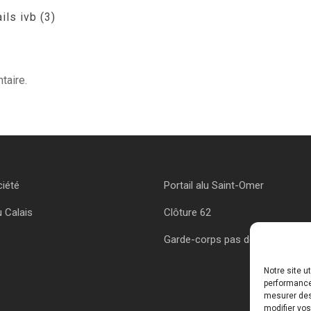
ils ivb (3)
taire.
ciété
Portail alu Saint-Omer
u Calais
Clôture 62
Garde-corps pas de calais
Notre site u
performances
mesurer des 
modifier vos