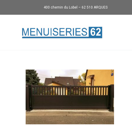
400 chemin du Lobel – 62 510 ARQUES