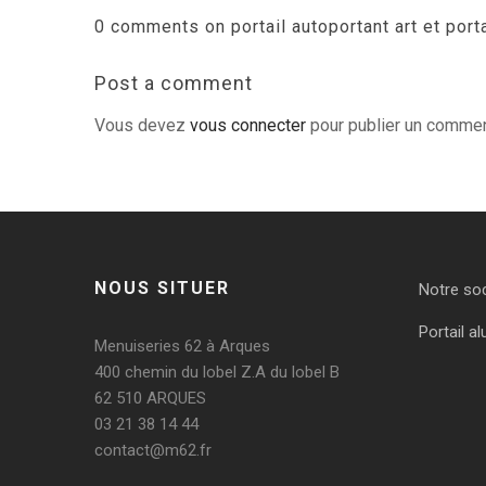
0 comments on portail autoportant art et porta
Post a comment
Vous devez
vous connecter
pour publier un commen
NOUS SITUER
Notre so
Portail al
Menuiseries 62 à Arques
400 chemin du lobel Z.A du lobel B
62 510 ARQUES
03 21 38 14 44
contact@m62.fr