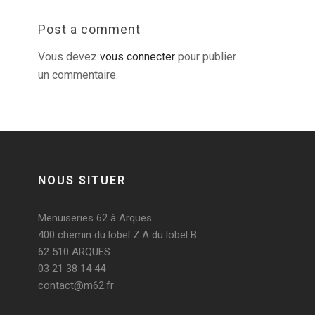
Post a comment
Vous devez
vous connecter
pour publier
un commentaire.
NOUS SITUER
Menuiseries 62 à Arques
400 chemin du lobel Z.A du lobel B
62 510 ARQUES
03 21 38 14 44
contact@m62.fr