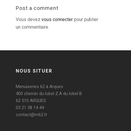
Post a comment
Vous devez
vous connecter
pour publier
un commentaire.
NOUS SITUER
Menuiseries 62 à Arques
400 chemin du lobel Z.A du lobel B
62 510 ARQUES
03 21 38 14 44
contact@m62.fr