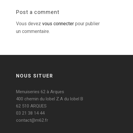
Post a comment
Vous devez
vous connecter
pour publier
un commentaire.
NOUS SITUER
Menuiseries 62 à Arques
400 chemin du lobel Z.A du lobel B
62 510 ARQUES
03 21 38 14 44
contact@m62.fr