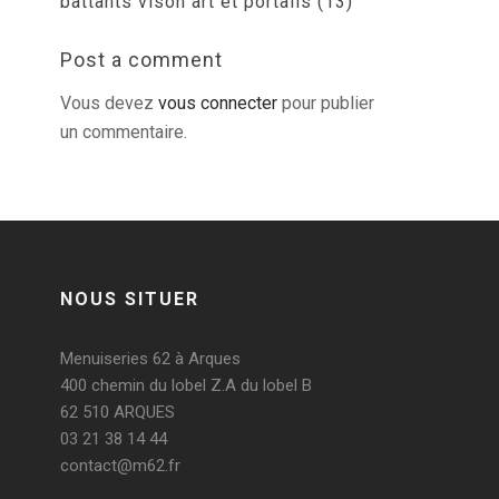
battants vison art et portails (13)
Post a comment
Vous devez
vous connecter
pour publier
un commentaire.
NOUS SITUER
Menuiseries 62 à Arques
400 chemin du lobel Z.A du lobel B
62 510 ARQUES
03 21 38 14 44
contact@m62.fr