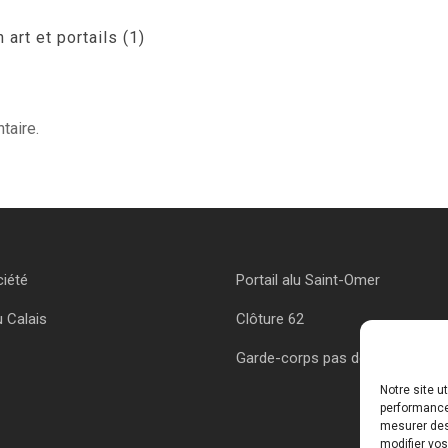
art et portails (1)
taire.
ciété
Portail alu Saint-Omer
u Calais
Clôture 62
Garde-corps pas de calais
Notre site u
performances
mesurer des 
modifier vos