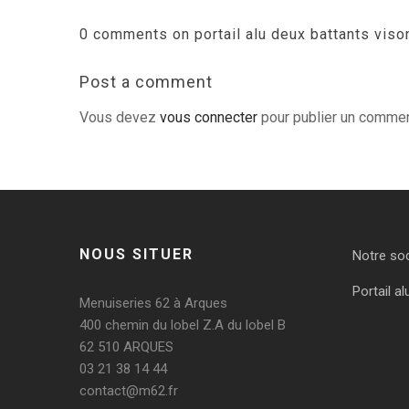
0 comments on portail alu deux battants vison 
Post a comment
Vous devez
vous connecter
pour publier un commen
NOUS SITUER
Notre so
Portail al
Menuiseries 62 à Arques
400 chemin du lobel Z.A du lobel B
62 510 ARQUES
03 21 38 14 44
contact@m62.fr