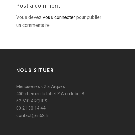
Post a comment
Vous devez
vous connecter
pour publier
un commentaire.
NOUS SITUER
Menuiseries 62 à Arques
400 chemin du lobel Z.A du lobel B
62 510 ARQUES
03 21 38 14 44
contact@m62.fr