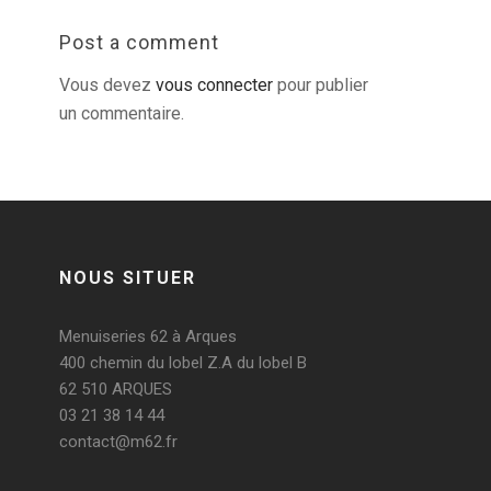
Post a comment
Vous devez
vous connecter
pour publier
un commentaire.
NOUS SITUER
Menuiseries 62 à Arques
400 chemin du lobel Z.A du lobel B
62 510 ARQUES
03 21 38 14 44
contact@m62.fr