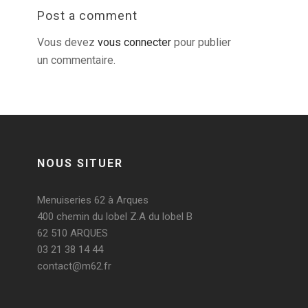
Post a comment
Vous devez
vous connecter
pour publier
un commentaire.
NOUS SITUER
Menuiseries 62 à Arques
400 chemin du lobel Z.A du lobel B
62 510 ARQUES
03 21 38 14 44
contact@m62.fr