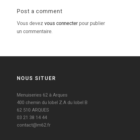
Post a comment
Vous devez
vous connecter
pour publier
un commentaire.
NOUS SITUER
Menuiseries 62 à Arques
400 chemin du lobel Z.A du lobel B
62 510 ARQUES
03 21 38 14 44
contact@m62.fr