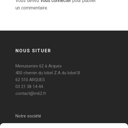
Vous devez
vous connecter
pour publier
un commentaire.
NOUS SITUER
Menuiseries 62 à Arques
400 chemin du lobel Z.A du lobel B
62 510 ARQUES
03 21 38 14 44
contact@m62.fr
Notre société
Portail alu Calais