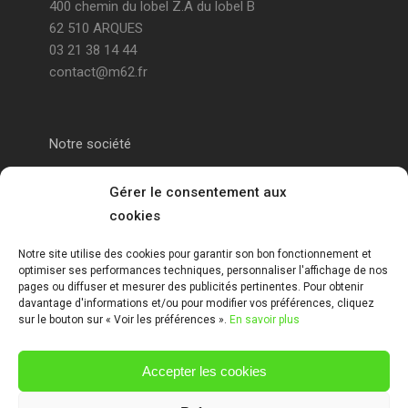
400 chemin du lobel Z.A du lobel B
62 510 ARQUES
03 21 38 14 44
contact@m62.fr
Notre société
Portail alu Calais
Gérer le consentement aux
cookies
Portail alu Saint-Omer
Notre site utilise des cookies pour garantir son bon fonctionnement et
optimiser ses performances techniques, personnaliser l'affichage de nos
Clôture 62
pages ou diffuser et mesurer des publicités pertinentes. Pour obtenir
davantage d'informations et/ou pour modifier vos préférences, cliquez
sur le bouton sur « Voir les préférences ».
En savoir plus
Garde-corps pas de calais
Accepter les cookies
Mentions Légales