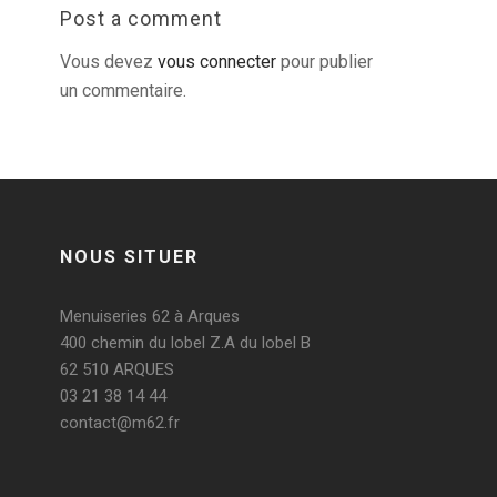
Post a comment
Vous devez
vous connecter
pour publier
un commentaire.
NOUS SITUER
Menuiseries 62 à Arques
400 chemin du lobel Z.A du lobel B
62 510 ARQUES
03 21 38 14 44
contact@m62.fr