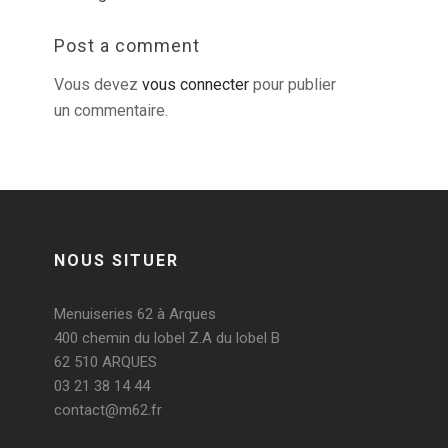
Post a comment
Vous devez
vous connecter
pour publier
un commentaire.
NOUS SITUER
Menuiseries 62 à Arques
400 chemin du lobel Z.A du lobel B
62 510 ARQUES
03 21 38 14 44
contact@m62.fr