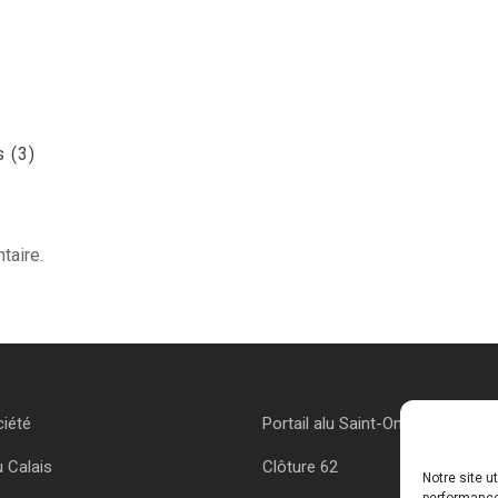
s (3)
taire.
ciété
Portail alu Saint-Omer
u Calais
Clôture 62
Notre site u