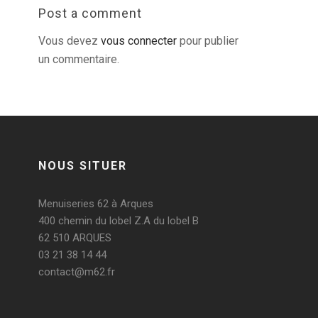
Post a comment
Vous devez
vous connecter
pour publier
un commentaire.
NOUS SITUER
Menuiseries 62 à Arques
400 chemin du lobel Z.A du lobel B
62 510 ARQUES
03 21 38 14 44
contact@m62.fr