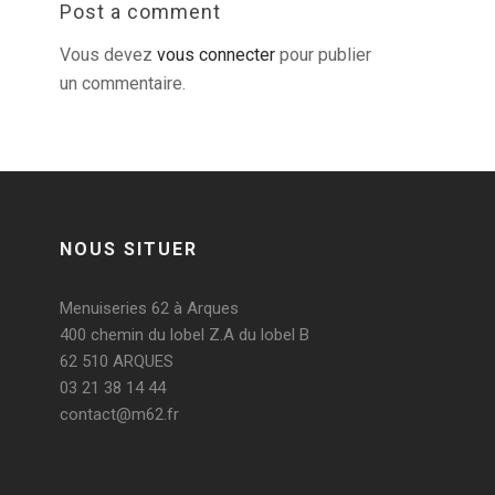
Post a comment
Vous devez
vous connecter
pour publier
un commentaire.
NOUS SITUER
Menuiseries 62 à Arques
400 chemin du lobel Z.A du lobel B
62 510 ARQUES
03 21 38 14 44
contact@m62.fr