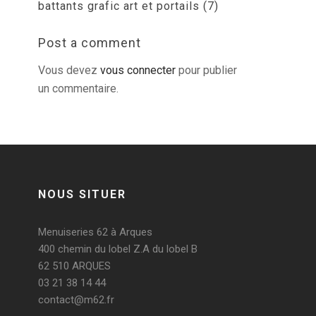
battants grafic art et portails (7)
Post a comment
Vous devez
vous connecter
pour publier
un commentaire.
NOUS SITUER
Menuiseries 62 à Arques
400 chemin du lobel Z.A du lobel B
62 510 ARQUES
03 21 38 14 44
contact@m62.fr