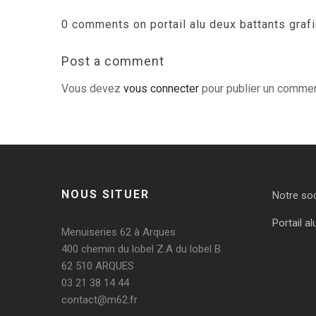
0 comments on portail alu deux battants grafic
Post a comment
Vous devez
vous connecter
pour publier un commen
NOUS SITUER
Notre so
Portail al
Menuiseries 62 à Arques
400 chemin du lobel Z.A du lobel B
62 510 ARQUES
03 21 38 14 44
contact@m62.fr