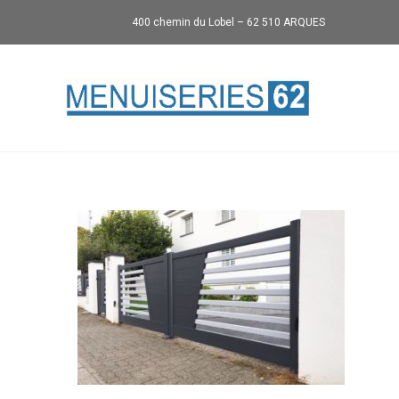
400 chemin du Lobel – 62 510 ARQUES