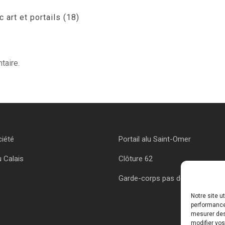
 art et portails (18)
taire.
ciété
Portail alu Saint-Omer
u Calais
Clôture 62
Garde-corps pas de calais
Notre site u
performances
mesurer des 
modifier vos