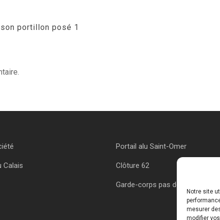
son portillon posé 1
taire.
ciété
Portail alu Saint-Omer
u Calais
Clôture 62
Garde-corps pas de calais
Notre site u
performances
mesurer des 
modifier vos