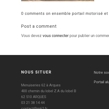
0 comments on ensemble portail motorisé et 
Post a comment
Vous devez
vous connecter
pour publier un commen
NOUS SITUER
Notre so
Portail al
Menuiseries 62 à Arques
400 chemin du lobel Z.A du lobel B
62 510 ARQUES
03 21 38 14 44
contact@m62.fr